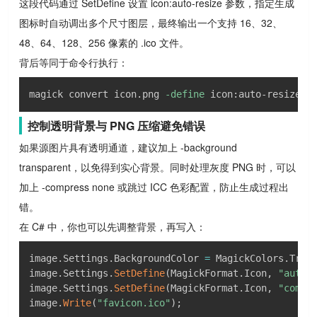
这段代码通过 SetDefine 设置 icon:auto-resize 参数，指定生成
图标时自动调出多个尺寸图层，最终输出一个支持 16、32、
48、64、128、256 像素的 .ico 文件。
背后等同于命令行执行：
magick convert icon.png 
-define
 icon:auto-resize
=
2
控制透明背景与 PNG 压缩避免错误
如果源图片具有透明通道，建议加上 -background
transparent，以免得到实心背景。同时处理灰度 PNG 时，可以
加上 -compress none 或跳过 ICC 色彩配置，防止生成过程出
错。
在 C# 中，你也可以先调整背景，再写入：
image
.
Settings
.
BackgroundColor 
=
 MagickColors
.
Tran
image
.
Settings
.
SetDefine
(
MagickFormat
.
Icon
,
"auto-
image
.
Settings
.
SetDefine
(
MagickFormat
.
Icon
,
"compr
image
.
Write
(
"favicon.ico"
)
;