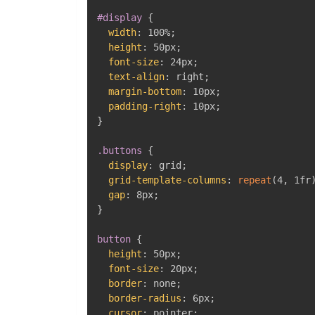
#display
{
width
:
 100%
;
height
:
 50px
;
font-size
:
 24px
;
text-align
:
 right
;
margin-bottom
:
 10px
;
padding-right
:
 10px
;
}
.buttons
{
display
:
 grid
;
grid-template-columns
:
repeat
(
4
,
 1fr
gap
:
 8px
;
}
button
{
height
:
 50px
;
font-size
:
 20px
;
border
:
 none
;
border-radius
:
 6px
;
cursor
:
 pointer
;