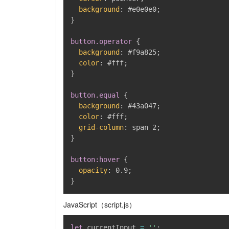
background
:
 #e0e0e0
;
}
button.operator
{
background
:
 #f9a825
;
color
:
 #fff
;
}
button.equal
{
background
:
 #43a047
;
color
:
 #fff
;
grid-column
:
 span 2
;
}
button:hover
{
opacity
:
 0.9
;
}
JavaScript（script.js）
let
 currentInput 
=
''
;