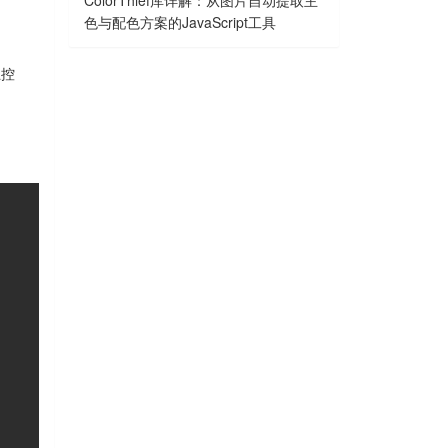
ColorThief库详解：从图片自动提取主
色与配色方案的JavaScript工具
互控