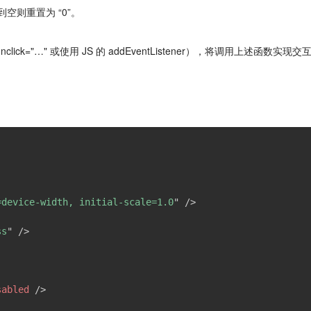
空则重置为 “0”。
ck="…" 或使用 JS 的 addEventListener），将调用上述函数实现交
=device-width, initial-scale=1.0
"
/>
ss
"
/>
sabled
/>