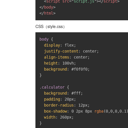
<
script
src
=
"
script.js
"
>
</
script
>
</
body
>
</
html
>
CSS（style.css）
body
{
display
:
 flex
;
justify-content
:
 center
;
align-items
:
 center
;
height
:
 100vh
;
background
:
 #f0f0f0
;
}
.calculator
{
background
:
 #fff
;
padding
:
 20px
;
border-radius
:
 12px
;
box-shadow
:
 0 2px 8px 
rgba
(
0
,
0
,
0
,
0.1
width
:
 260px
;
}