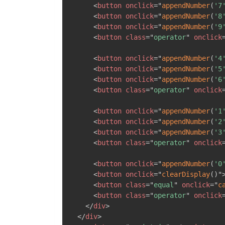
<
button
onclick
=
"
appendNumber
(
'7
<
button
onclick
=
"
appendNumber
(
'8
<
button
onclick
=
"
appendNumber
(
'9
<
button
class
=
"
operator
"
onclick
<
button
onclick
=
"
appendNumber
(
'4
<
button
onclick
=
"
appendNumber
(
'5
<
button
onclick
=
"
appendNumber
(
'6
<
button
class
=
"
operator
"
onclick
<
button
onclick
=
"
appendNumber
(
'1
<
button
onclick
=
"
appendNumber
(
'2
<
button
onclick
=
"
appendNumber
(
'3
<
button
class
=
"
operator
"
onclick
<
button
onclick
=
"
appendNumber
(
'0
<
button
onclick
=
"
clearDisplay
(
)
"
<
button
class
=
"
equal
"
onclick
=
"
c
<
button
class
=
"
operator
"
onclick
</
div
>
</
div
>