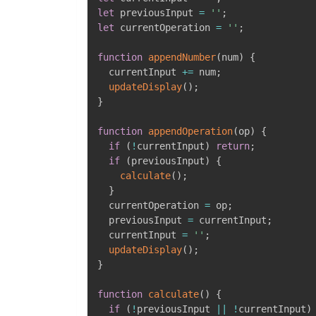
let
 previousInput 
=
''
;
let
 currentOperation 
=
''
;
function
appendNumber
(
num
)
{
  currentInput 
+=
 num
;
updateDisplay
(
)
;
}
function
appendOperation
(
op
)
{
if
(
!
currentInput
)
return
;
if
(
previousInput
)
{
calculate
(
)
;
}
  currentOperation 
=
 op
;
  previousInput 
=
 currentInput
;
  currentInput 
=
''
;
updateDisplay
(
)
;
}
function
calculate
(
)
{
if
(
!
previousInput 
||
!
currentInput
)