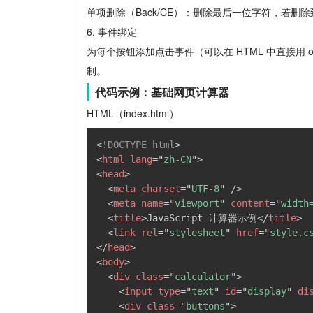
单项删除（Back/CE）：删除最后一位字符，若删除到
6. 事件绑定
为每个按钮添加点击事件（可以在 HTML 中直接用 oncli
制。
代码示例：基础网页计算器
HTML（index.html）
<!
DOCTYPE
html
>
<
html
lang
=
"
zh-CN
"
>
<
head
>
<
meta
charset
=
"
UTF-8
"
/>
<
meta
name
=
"
viewport
"
content
=
"
width
<
title
>
JavaScript 计算器示例
</
title
>
<
link
rel
=
"
stylesheet
"
href
=
"
style.c
</
head
>
<
body
>
<
div
class
=
"
calculator
"
>
<
input
type
=
"
text
"
id
=
"
display
"
di
<
div
class
=
"
buttons
"
>