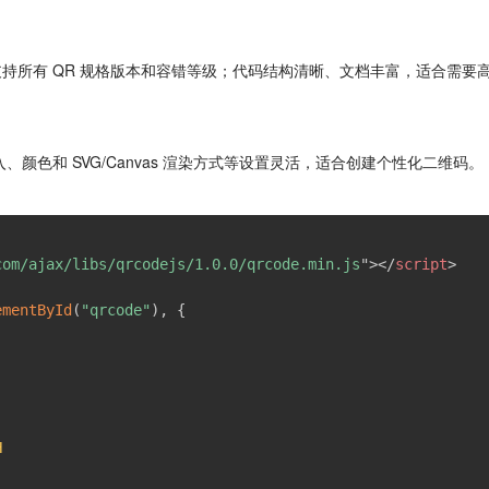
支持所有 QR 规格版本和容错等级；代码结构清晰、文档丰富，适合需要
、颜色和 SVG/Canvas 渲染方式等设置灵活，适合创建个性化二维码。
com/ajax/libs/qrcodejs/1.0.0/qrcode.min.js
"
>
</
script
>
ementById
(
"qrcode"
)
,
{
H