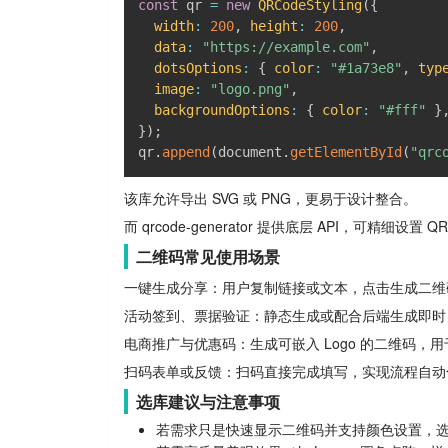
const
 qr 
=
new
QRCodeStyling
(
{
width
:
200
,
height
:
200
,
data
:
"https://example.com"
,
dotsOptions
:
{
color
:
"#1a73e8"
,
typ
image
:
"logo.png"
,
backgroundOptions
:
{
color
:
"#fff"
}
}
)
;
qr
.
append
(
document
.
getElementById
(
"qrc
该库允许导出 SVG 或 PNG，更易于设计整合。
而 qrcode-generator 提供底层 API，
二维码常见使用场景
一键生成分享：用户复制链接或文本，点击生成二维码
活动签到、票据验证：静态生成或配合后端生成即时 En
电商推广与优惠码：生成可嵌入 Logo 的二维码，
扫码表单或反馈：扫码直接完成填写，实现流程自动
选库建议与注意事项
若需求只是快速显示二维码并支持颜色设置，选择 qr