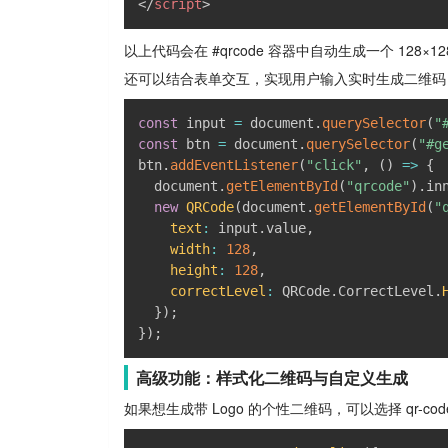
</
script
>
以上代码会在 #qrcode 容器中自动生成一个 128×
还可以结合表单交互，实现用户输入实时生成二维码
const
 input 
=
 document
.
querySelector
(
"
const
 btn 
=
 document
.
querySelector
(
"#g
btn
.
addEventListener
(
"click"
,
(
)
=>
{
  document
.
getElementById
(
"qrcode"
)
.
in
new
QRCode
(
document
.
getElementById
(
"
text
:
 input
.
value
,
width
:
128
,
height
:
128
,
correctLevel
:
 QRCode
.
CorrectLevel
.
}
)
;
}
)
;
高级功能：样式化二维码与自定义生成
如果想生成带 Logo 的个性二维码，可以选择 qr-code