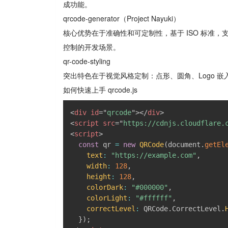
成功能。
qrcode-generator（Project Nayuki）
核心优势在于准确性和可定制性，基于 ISO 标准，
控制的开发场景。
qr-code-styling
突出特色在于视觉风格定制：点形、圆角、Logo 嵌入
如何快速上手 qrcode.js
<
div
id
=
"
qrcode
"
>
</
div
>
<
script
src
=
"
https://cdnjs.cloudflare.
<
script
>
const
 qr 
=
new
QRCode
(
document
.
getEl
text
:
"https://example.com"
,
width
:
128
,
height
:
128
,
colorDark
:
"#000000"
,
colorLight
:
"#ffffff"
,
correctLevel
:
 QRCode
.
CorrectLevel
.
}
)
;