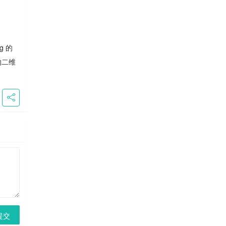
g 的
的二维
提交