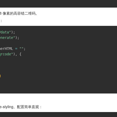
128 像素的高容错二维码。
：
#data"
)
;
enerate"
)
;
nerHTML 
=
""
;
qrcode"
)
,
{
H
-styling。配置简单直观：