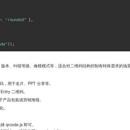
e
:
"rounded"
}
,
,
ode"
)
)
;
可精细设置 QR 版本、纠错等级、掩模模式等，适合对二维码结构控制有特殊需求的场
，用于名片、PPT 分享等。
try 二维码。
用于产品包装或营销海报。
化。
code.js 即可。